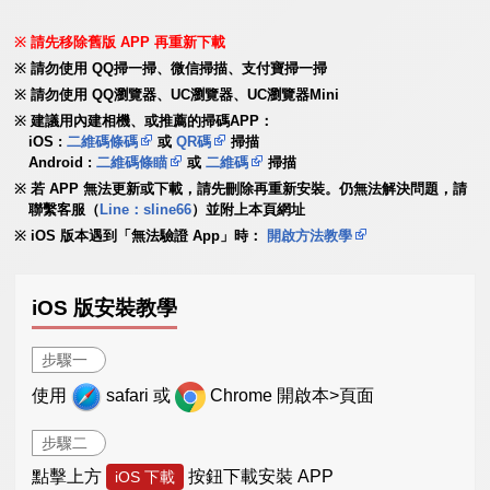
請先移除舊版 APP 再重新下載
請勿使用 QQ掃一掃、微信掃描、支付寶掃一掃
請勿使用 QQ瀏覽器、UC瀏覽器、UC瀏覽器Mini
建議用內建相機、或推薦的掃碼APP：
iOS :
二維碼條碼
或
QR碼
掃描
Android :
二維碼條瞄
或
二維碼
掃描
若 APP 無法更新或下載，請先刪除再重新安裝。仍無法解決問題，請
聯繫客服（
Line：sline66
）並附上本頁網址
iOS 版本遇到「無法驗證 App」時：
開啟方法教學
iOS 版安裝教學
步驟一
使用
safari 或
Chrome 開啟本>頁面
步驟二
點擊上方
按鈕下載安裝 APP
iOS 下載