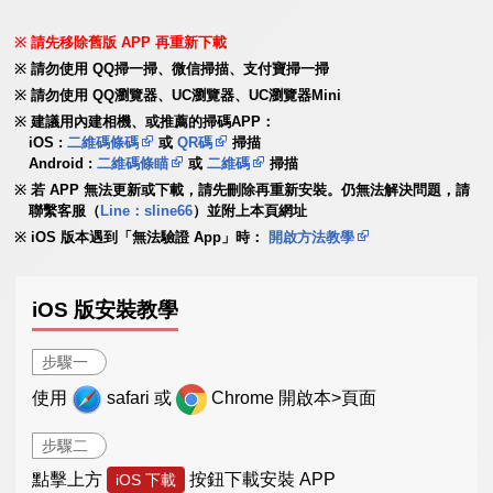
請先移除舊版 APP 再重新下載
請勿使用 QQ掃一掃、微信掃描、支付寶掃一掃
請勿使用 QQ瀏覽器、UC瀏覽器、UC瀏覽器Mini
建議用內建相機、或推薦的掃碼APP：
iOS :
二維碼條碼
或
QR碼
掃描
Android :
二維碼條瞄
或
二維碼
掃描
若 APP 無法更新或下載，請先刪除再重新安裝。仍無法解決問題，請
聯繫客服（
Line：sline66
）並附上本頁網址
iOS 版本遇到「無法驗證 App」時：
開啟方法教學
iOS 版安裝教學
步驟一
使用
safari 或
Chrome 開啟本>頁面
步驟二
點擊上方
按鈕下載安裝 APP
iOS 下載