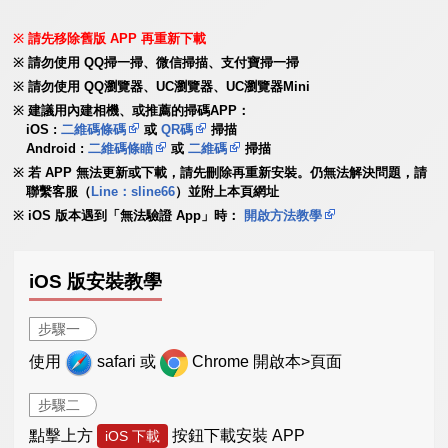
請先移除舊版 APP 再重新下載
請勿使用 QQ掃一掃、微信掃描、支付寶掃一掃
請勿使用 QQ瀏覽器、UC瀏覽器、UC瀏覽器Mini
建議用內建相機、或推薦的掃碼APP：
iOS :
二維碼條碼
或
QR碼
掃描
Android :
二維碼條瞄
或
二維碼
掃描
若 APP 無法更新或下載，請先刪除再重新安裝。仍無法解決問題，請
聯繫客服（
Line：sline66
）並附上本頁網址
iOS 版本遇到「無法驗證 App」時：
開啟方法教學
iOS 版安裝教學
步驟一
使用
safari 或
Chrome 開啟本>頁面
步驟二
點擊上方
按鈕下載安裝 APP
iOS 下載