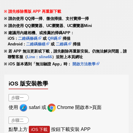
請先移除舊版 APP 再重新下載
請勿使用 QQ掃一掃、微信掃描、支付寶掃一掃
請勿使用 QQ瀏覽器、UC瀏覽器、UC瀏覽器Mini
建議用內建相機、或推薦的掃碼APP：
iOS :
二維碼條碼
或
QR碼
掃描
Android :
二維碼條瞄
或
二維碼
掃描
若 APP 無法更新或下載，請先刪除再重新安裝。仍無法解決問題，請
聯繫客服（
Line：sline66
）並附上本頁網址
iOS 版本遇到「無法驗證 App」時：
開啟方法教學
iOS 版安裝教學
步驟一
使用
safari 或
Chrome 開啟本>頁面
步驟二
點擊上方
按鈕下載安裝 APP
iOS 下載