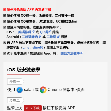
請先移除舊版 APP 再重新下載
請勿使用 QQ掃一掃、微信掃描、支付寶掃一掃
請勿使用 QQ瀏覽器、UC瀏覽器、UC瀏覽器Mini
建議用內建相機、或推薦的掃碼APP：
iOS :
二維碼條碼
或
QR碼
掃描
Android :
二維碼條瞄
或
二維碼
掃描
若 APP 無法更新或下載，請先刪除再重新安裝。仍無法解決問題，請
聯繫客服（
Line：sline66
）並附上本頁網址
iOS 版本遇到「無法驗證 App」時：
開啟方法教學
iOS 版安裝教學
步驟一
使用
safari 或
Chrome 開啟本>頁面
步驟二
點擊上方
按鈕下載安裝 APP
iOS 下載