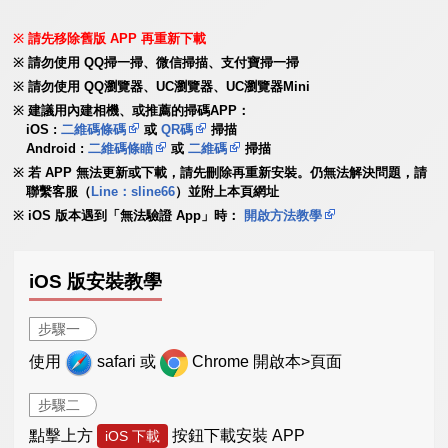
請先移除舊版 APP 再重新下載
請勿使用 QQ掃一掃、微信掃描、支付寶掃一掃
請勿使用 QQ瀏覽器、UC瀏覽器、UC瀏覽器Mini
建議用內建相機、或推薦的掃碼APP：
iOS :
二維碼條碼
或
QR碼
掃描
Android :
二維碼條瞄
或
二維碼
掃描
若 APP 無法更新或下載，請先刪除再重新安裝。仍無法解決問題，請
聯繫客服（
Line：sline66
）並附上本頁網址
iOS 版本遇到「無法驗證 App」時：
開啟方法教學
iOS 版安裝教學
步驟一
使用
safari 或
Chrome 開啟本>頁面
步驟二
點擊上方
按鈕下載安裝 APP
iOS 下載