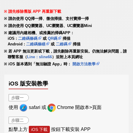
請先移除舊版 APP 再重新下載
請勿使用 QQ掃一掃、微信掃描、支付寶掃一掃
請勿使用 QQ瀏覽器、UC瀏覽器、UC瀏覽器Mini
建議用內建相機、或推薦的掃碼APP：
iOS :
二維碼條碼
或
QR碼
掃描
Android :
二維碼條瞄
或
二維碼
掃描
若 APP 無法更新或下載，請先刪除再重新安裝。仍無法解決問題，請
聯繫客服（
Line：sline66
）並附上本頁網址
iOS 版本遇到「無法驗證 App」時：
開啟方法教學
iOS 版安裝教學
步驟一
使用
safari 或
Chrome 開啟本>頁面
步驟二
點擊上方
按鈕下載安裝 APP
iOS 下載